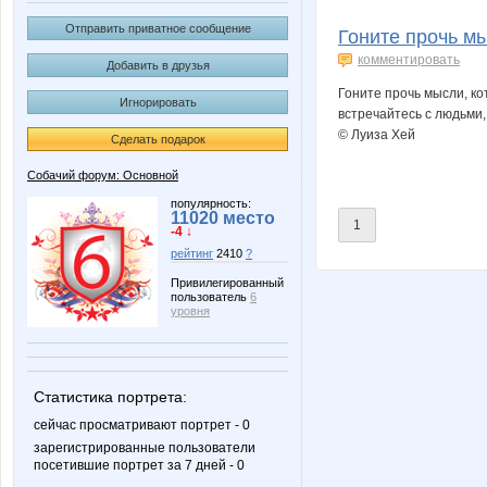
MACKOTT
MIX-2-MISS
Отправить приватное сообщение
Гоните прочь мы
комментировать
Добавить в друзья
Гоните прочь мысли, ко
Игнорировать
Ve Sta
Venkus
встречайтесь с людьми,
© Луиза Хей
Сделать подарок
Собачий форум: Основной
elen76
o_k
популярность:
11020 место
1
-4 ↓
рейтинг
2410
?
Привилегированный
пользователь
6
помощник орга Червонная дама
ворона_б
уровня
Статистика портрета:
ЛюсиДушка
ЛавИз
сейчас просматривают портрет - 0
зарегистрированные пользователи
посетившие портрет за 7 дней - 0